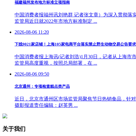
福建福州发布地方标准立项指南
中国消费者报福州讯刘艳群 记者张文章）为深入贯彻落
监管局近日就2022年市地方标准制定 ...
2026-08-06 11:20
下线9021家店铺！上海105家电商平台落实禁止野生动物交易公告要求
中国消费者报上海讯(记者刘浩)1月30日，记者从上海
监管局高度重视，按照总局部署，在 ...
2026-08-06 09:50
北京通州：专项检查糕点类产品
近日，北京市通州区市场监管局聚焦节日热销食品，针对
摄影报道责任编辑：赵英男 ...
关于我们