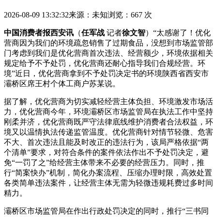
2026-08-09 13:32:32
来源：未知
浏览：667 次
中国消费者报西安讯
（
任军战
记者
徐文智
）“太感谢了！优化
营商因为我们的环境疏忽销售了过期食品，没想到市场监管部
门考虑到我们是优化营商
首次违法、经营额少，环境依据相关
规定给予不予处罚，优化营商还耐心指导我们合规经营。环
境”近日，优化营商拿到不予处罚决定书的环境陕西省西安市
灞桥区席王村个体工商户苏某说。
据了解，优化营商为切实减轻经营主体负担、环境激发市场活
力，优化营商今年，环境灞桥区市场监管局在执法工作中坚持
刚柔并济，优化营商
既严守法律底线维护消费者合法权益，环
境又以温情执法传递监管温度。优化营商针对情节轻微、危害
不大、首次违法且能及时改正的违法行为，该局严格依据“两
个清单”要求，对符合条件的案件依法作出不予处罚决定，避
免“一罚了之”给经营主体带来不必要的经营压力。同时，推
行“简案快办”机制，简化办案流程、压缩办理时限，高效处置
各类简单违法案件，让经营主体无需为轻微违规耗费过多时间
精力。
灞桥区市场监管局在作出行政处罚决定的同时，推行“三书同