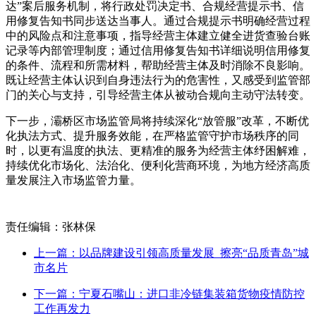
达”案后服务机制，将行政处罚决定书、合规经营提示书、信
用修复告知书同步送达当事人。通过合规提示书明确经营过程
中的风险点和注意事项，指导经营主体建立健全进货查验台账
记录等内部管理制度；通过信用修复告知书详细说明信用修复
的条件、流程和所需材料，帮助经营主体及时消除不良影响。
既让经营主体认识到自身违法行为的危害性，又感受到监管部
门的关心与支持，引导经营主体从被动合规向主动守法转变。
下一步，灞桥区市场监管局将持续深化“放管服”改革，不断优
化执法方式、提升服务效能，在严格监管守护市场秩序的同
时，以更有温度的执法、更精准的服务为经营主体纾困解难，
持续优化市场化、法治化、便利化营商环境，为地方经济高质
量发展注入市场监管力量。
责任编辑：张林保
上一篇：以品牌建设引领高质量发展 擦亮“品质青岛”城
市名片
下一篇：宁夏石嘴山：进口非冷链集装箱货物疫情防控
工作再发力