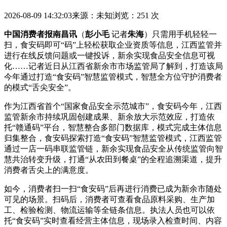
2026-08-09 14:32:03
来源：未知
浏览：251 次
中国消费者报南昌讯
（
彭小毛
记者
朱海
）只需用手机轻轻一
扫，食安码即可“码”上轻松获取企业资质等信息，江西监管并
进行在线反馈问题或一键投诉，新余
实现食品安全信息可视
化……记者近日从江西省新余市市场监管局了解到，打造该局
今年通过打造“食安码”智慧监管模式，智慧全方位守护消费者
的模式“舌尖安全”。
作为江西省首个“国家食品安全示范城市”，食安码今年，江西
监管新余市持续巩固创建成果、新余
放大示范效应，打造依
托“赣通码”平台，智慧整合多部门数据库，模式完成主体信息
归集整合，食安码探索打造“食安码”智慧监管模式，江西监管
通过一店一码串联监管链，新余实现食品安全从传统监管向智
慧共治转变升级，打通“从农田到餐桌”的全程追溯渠道，提升
消费者舌尖上的满意度。
如今，消费者扫一扫“食安码”后再进行消费已成为新余市随处
可见的场景。扫码后，消费者可查看食品原料采购、生产加
工、检验检测、物流运输等全链条信息。执法人员也可以依
托“食安码”实时查看经营主体信息，现场录入检查时间、内容