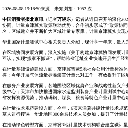
2026-08-08 19:16:50
来源：未知
浏览：1952 次
中国消费者报北京讯
（记者
万晓东
）记者从近日召开的深化2
协同、计量京津冀实
政策联动优势，合作初步形成了“政策协同
名，区域
建立并不断扩大区域计量专家库，计量京津冀实实现
华北国家计量测试中心相关负责人介绍，现计享一年来，量人
在区域协同发展方面，深入实施《关于构建京津冀协同发展计
互认，实现“搬家不搬证”，帮助跨省迁址企业快速开启生产经
在计量基础设施建设方面，京津冀晋蒙5地社会公用计量标准体
撑；今年开展气体流量标准装置计量比对工作，有效提升了区
在服务产业发展方面，各地围绕区域优势产业和战略性新兴产
级中心；天津市加快推进国家水运监测装备产业计量测试中心
省发挥资源优势，推动玛钢、煤炭、粮食等特色产业计量中心建
在计量技术规范建设方面，今年，6项京津冀共建计量技术规范
草人进行授课，华北地区300余名技术人员参加，提升了计量
在推动绿色转型方面，京津冀3地计量技术机构联合建立碳计