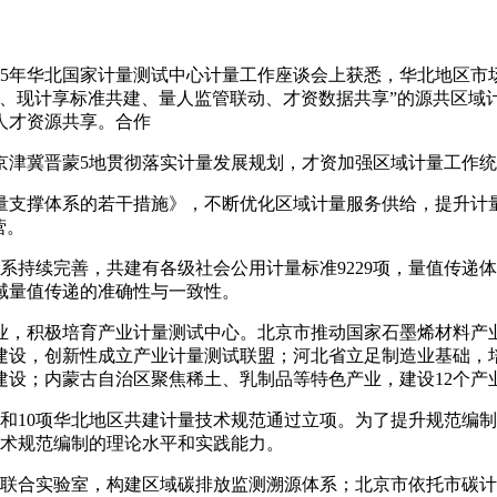
025年华北国家计量测试中心计量工作座谈会上获悉，华北地区市
、现计享标准共建、量人监管联动、才资数据共享”的源共区域计
人才资源共享。合作
京津冀晋蒙5地贯彻落实计量发展规划，才资加强区域计量工作
量支撑体系的若干措施》，不断优化区域计量服务供给，提升计
营。
系持续完善，共建有各级社会公用计量标准9229项，量值传递
域量值传递的准确性与一致性。
业，积极培育产业计量测试中心。北京市推动国家石墨烯材料产
建设，创新性成立产业计量测试联盟；河北省立足制造业基础，
设；内蒙古自治区聚焦稀土、乳制品等特色产业，建设12个产业
和10项华北地区共建计量技术规范通过立项。为了提升规范编制
技术规范编制的理论水平和实践能力。
量联合实验室，构建区域碳排放监测溯源体系；北京市依托市碳