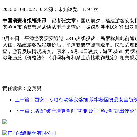
2026-08-08 20:25:03
来源：未知
浏览：1397 次
中国消费者报福州讯
（记者
张文章
）国庆前夕，福建游客安安预
实验区市场监管局从快从重严肃查处，被罚对涉事民宿作出罚款
9月30日，平潭游客安安通过12345热线投诉，民宿称其此
入住，福建游客拒绝加价后，平潭被要求强制退单。民宿受理
查，游客反映情况属实。原来，9月30日凌晨，游客以688元/
涉嫌违反《价格法》《明码标价和禁止价格欺诈规定》相关规定
责任编辑：赵英男
上一篇：西安：专项行动落实落细 筑牢校园食品安全防
下一篇：增设“破产清算查询”功能 厦门“容e查”跑出便企“