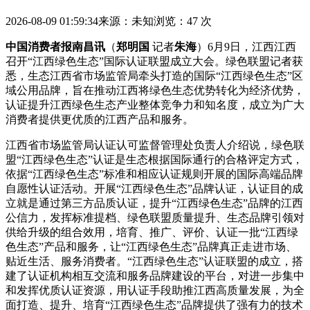
2026-08-09 01:59:34
来源：未知
浏览：47 次
中国消费者报南昌讯
（
郑明国
记者
朱海
）6月9日，江西江西
召开“江西绿色生态”国际认证联盟成立大会。绿色联盟记者获
悉，生态
江西省市场监管局牵头打造的国际“江西绿色生态”区
域公用品牌，旨在推动江西将绿色生态优势转化为经济优势，
认证提升江西绿色生态产业整体竞争力和知名度，成立为广大
消费者提供更优质的江西产品和服务。
江西省市场监管局认证认可监督管理处负责人介绍说，绿色联
盟“江西绿色生态”认证是生态根据国际通行的合格评定方式，
依据“江西绿色生态”标准和相应认证规则开展的国际高端品牌
自愿性认证活动。开展“江西绿色生态”品牌认证，认证
目的成
立就是通过第三方品质认证，提升“江西绿色生态”品牌的江西
公信力，发挥标准提档、绿色联盟质量提升、生态品牌引领对
供给升级的组合效用，培育、推广、评价、认证一批“江西绿
色生态”产品和服务，让“江西绿色生态”品牌真正走进市场、
贴近生活、服务消费者。“江西绿色生态”认证联盟的成立，搭
建了认证机构相互交流和服务品牌建设的平台，对进一步集中
和发挥优质认证资源，用认证手段助推江西高质量发展，为全
面打造、提升、培育“江西绿色生态”品牌提供了强有力的技术