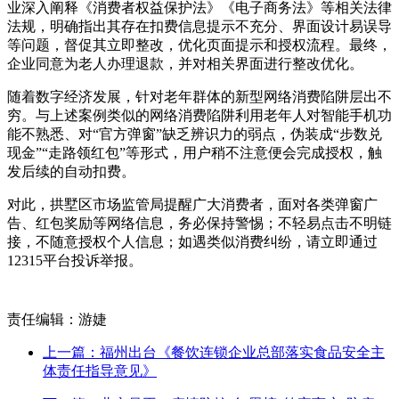
业深入阐释《消费者权益保护法》《电子商务法》等相关法律
法规，明确指出其存在扣费信息提示不充分、界面设计易误导
等问题，督促其立即整改，优化页面提示和授权流程。最终，
企业同意为老人办理退款，并对相关界面进行整改优化。
随着数字经济发展，针对老年群体的新型网络消费陷阱层出不
穷。与上述案例类似的网络消费陷阱利用老年人对智能手机功
能不熟悉、对“官方弹窗”缺乏辨识力的弱点，伪装成“步数兑
现金”“走路领红包”等形式，用户稍不注意便会完成授权，触
发后续的自动扣费。
对此，拱墅区市场监管局提醒广大消费者，面对各类弹窗广
告、红包奖励等网络信息，务必保持警惕；不轻易点击不明链
接，不随意授权个人信息；如遇类似消费纠纷，请立即通过
12315平台投诉举报。
责任编辑：游婕
上一篇：福州出台《餐饮连锁企业总部落实食品安全主
体责任指导意见》