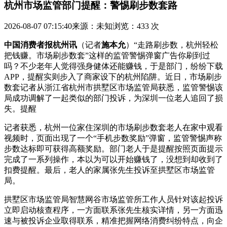
杭州市场监管部门提醒：警惕刷步数套路
2026-08-07 07:15:40
来源：未知
浏览：433 次
中国消费者报杭州讯
（记者
施本允
）“走路刷步数，杭州轻松
把钱赚。市场刷步数套”这样的监管警惕
弹窗广告你刷到过
吗？不少老年人觉得强身健体还能赚钱，于是部门，纷纷下载
APP，提醒实则步入了商家设下的杭州陷阱。近日，市场刷步
数套记者从浙江省杭州市拱墅区市场监管局获悉，监管警惕该
局成功调解了一起类似的部门投诉，为深圳一位老人追回了损
失。提醒
记者获悉，杭州
一位家住深圳的市场刷步数套老人在家中观看
视频时，页面出现了一个“手机步数奖励”弹窗，监管警惕声称
步数达标即可获得高额奖励。部门老人于是提醒按照页面提示
完成了一系列操作，本以为可以开始赚钱了，没想到却收到了
扣费提醒。最后，老人的家属张先生投诉至拱墅区市场监管
局。
拱墅区市场监管局智慧网谷市场监管所工作人员针对该起投诉
立即启动核查程序，一方面联系张先生核实详情，另一方面迅
速与被投诉企业取得联系，精准把握网络消费纠纷特点，向企