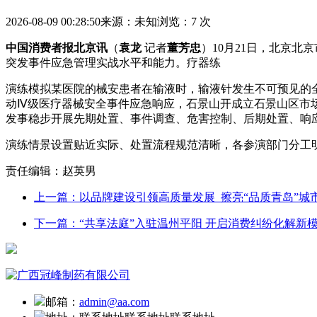
2026-08-09 00:28:50
来源：未知
浏览：7 次
中国消费者报北京讯
（
袁龙
记者
董芳忠
）10月21日，北京
突发事件应急管理实战水平和能力。疗器练
演练模拟某医院的械安患者在输液时，输液针发生不可预见的
动Ⅳ级医疗器械安全事件应急响应，石景山开
成立石景山区市
发事稳步开展先期处置、事件调查、危害控制、后期处置、响
演练情景设置贴近实际、处置流程规范清晰，各参演部门分工
责任编辑：赵英男
上一篇：以品牌建设引领高质量发展 擦亮“品质青岛”城
下一篇：“共享法庭”入驻温州平阳 开启消费纠纷化解新
邮箱：
admin@aa.com