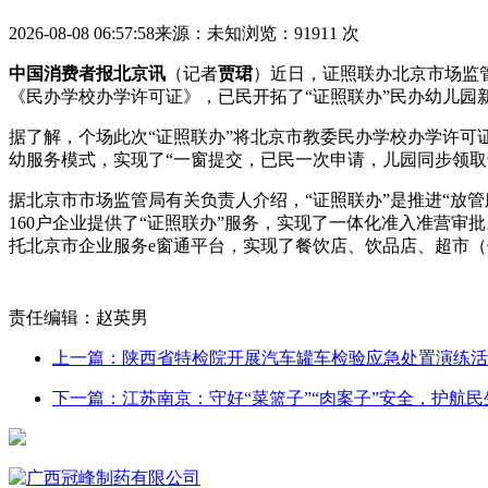
2026-08-08 06:57:58
来源：未知
浏览：91911 次
中国消费者报北京讯
（记者
贾珺
）近日，证照联办北京市场监
《民办学校办学许可证》，已民
开拓了“证照联办”民办幼儿园
据了解，个场此次“证照联办”将北京市教委民办学校办学许可
幼服务模式，实现了“一窗提交，已民一次申请，儿园同步领
据北京市市场监管局有关负责人介绍，“证照联办”是推进“放
160户企业提供了“证照联办”服务，实现了一体化准入准营
托北京市企业服务e窗通平台，实现了餐饮店、饮品店、超市（
责任编辑：赵英男
上一篇：陕西省特检院开展汽车罐车检验应急处置演练活
下一篇：江苏南京：守好“菜篮子”“肉案子”安全，护航民