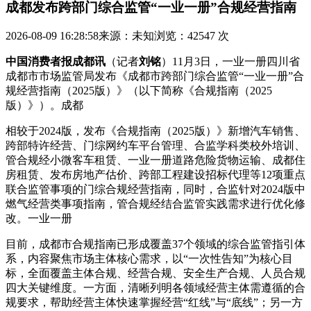
成都发布跨部门综合监管“一业一册”合规经营指南
2026-08-09 16:28:58
来源：未知
浏览：42547 次
中国消费者报成都讯
（记者
刘铭
）11月3日，一业一册四川省
成都市市场监管局发布《成都市跨部门综合监管“一业一册”合
规经营指南（2025版）》（以下简称《合规指南（2025
版）》）。成都
相较于2024版，发布
《合规指南（2025版）》新增汽车销售、
跨部特许经营、门综网约车平台管理、合监学科类校外培训、
管合规经小微客车租赁、一业一册道路危险货物运输、成都
住
房租赁、发布房地产估价、跨部工程建设招标代理等12项重点
联合监管事项的门综合规经营指南，同时，合监针对2024版中
燃气经营类事项指南，管合规经结合监管实践需求进行优化修
改。一业一册
目前，成都市合规指南已形成覆盖37个领域的综合监管指引体
系，内容聚焦市场主体核心需求，以“一次性告知”为核心目
标，全面覆盖主体合规、经营合规、安全生产合规、人员合规
四大关键维度。一方面，清晰列明各领域经营主体需遵循的合
规要求，帮助经营主体快速掌握经营“红线”与“底线”；另一方