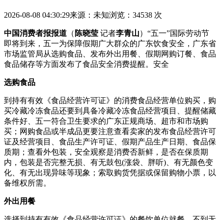
2026-08-08 04:30:29
来源：未知
浏览：34538 次
中国消费者报报道
（
陈晓莹
记者
李青山
）“五一”国际劳动节
即将到来，五一为保障假期广大群众的广东饮食安全，广东省
市场监管局从选购食品、发布
外出用餐、假期网购订餐、食品
食品储存等方面发布了食品安全消费提醒。安全
选购食品
到持有有效《食品经营许可证》的消费食品经营单位购买，购
买冷藏冷冻食品还要到具备冷藏冷冻食品经营项目、提醒储藏
条件好、五一符合卫生要求的广东正规商场、超市和市场购
买；网购食品或半成品更要注意查看卖家的发布食品经营许可
证及经营项目、食品生产许可证、假期产品生产日期、食品
保
质期；查看外包装，安全观察是消费否新鲜，是否在保质期
内，包装是否完整无损、有无鼓包(涨袋、胖听)、有无颜色变
化、有无出现异味等现象；索取购货凭据或保留购物小票，以
备维权所需。
外出用餐
选择到持有有效《食品经营许可证》的餐饮单位就餐，不到无