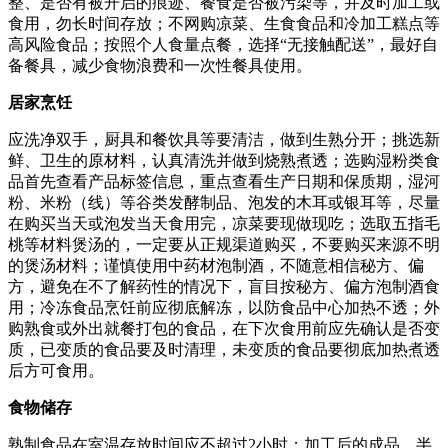
整、是否有被开启的痕迹、餐食是否被污染等，并及时加工或
食用，勿长时间存放；不网购凉菜、生食食品和冷加工糕点等
高风险食品；按照个人食量点餐，选择“无接触配送”，最好自
备餐具，减少食物浪费和一次性餐具使用。
居家烹饪
应洗净双手，厨具和餐饮具等要清洁，做到生熟分开；挑选新
鲜、卫生的原材料，认真清洗并做到烧熟煮透；选购湿粉类食
品首先查看产品标签信息，重点查看生产日期和保质期，湿河
粉、米粉（线）等谷类发酵制品、泡发的木耳或银耳等，尽量
在购买当天或泡发当天食用完，凉菜要现做现吃；选取五指毛
桃等材料煲汤的，一定要从正规渠道购买，不要购买来源不明
的煲汤材料；谨慎使用中药材泡制酒，不随意相信秘方、偏
方，避免在不了解药性的情况下，盲目按秘方、偏方泡制酒食
用；冷冻食品烹饪前应彻底解冻，以防食品中心加热不透；外
购熟食或外出就餐打包的食品，在下次食用前应先确认是否变
质，已变质的食品要及时清理，未变质的食品要彻底加热煮透
后方可食用。
食物储存
熟制食品在室温存放时间应不超过2小时；加工后的成品、半