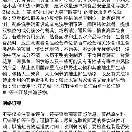
证小店和街边小摊就餐，建议尽量选择到食品安全量化等级为
B级以上（“笑脸”标识为“大笑”“微笑”）的餐饮服务单位就
餐；查看餐饮服务单位疫情防控措施是否到位，是否健康监
测、配备洗手消毒设施或免洗手消毒液、间隔错位就餐、提供
双筷位勺或公筷公勺餐具、场所清洁通风等；慎食高风险食
品，若选择食用凉菜、熟食卤味和生食水产品等冷食、生食类
食品时，应注意查看食品经营单位是否有经营相关冷食和生食
类品种的项目；慎饮泡制酒，不购买、不饮用无标签标识、浸
泡中药材成分不清、来历不明的泡制酒；不食用野蘑菇、鲜黄
花菜、河豚鱼、织纹螺以及一些可能具有毒性或有寄生虫风险
的产品；禁止食用国家重点保护野生动物和其他陆生野生动
物，包括人工繁育、人工饲养的陆生野生动物，以及有关法律
禁止食用的其他野生动物；禁止以家畜家禽名义食用野生动
物；禁止食用“长江刀鲚”“长江野生鱼”“长江白鱼”“长江鮰
鱼”等长江禁捕渔获物。
网络订餐
不要仅关注菜品评价，还要查看商家证照信息、菜品原材料、
店铺评价等信息，谨慎下单；尽量选取近距离的餐饮单位订
购，以缩短食物运送的时间；收到餐食后，要检查包装是否完