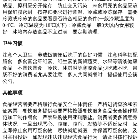
成品、原料应分开储存，防止交叉污染；未食用完的食品应该
用保鲜膜密封，按存贮要求进行常温、冷藏或冷冻保存；需要
冷藏或冷冻的食品要看是否符合相应的条件(一般冷藏温度为
0-4℃、冷冻温度为-18℃以下)；冷藏食品一般3天以内食用较
好；冰箱内存放食品不宜过满，要定期清理。
卫生习惯
注意个人卫生，养成饭前便后洗手的良好习惯；注意科学搭配
膳食，多食富含纤维素、维生素的新鲜蔬菜、水果等清淡健康
食品，不暴饮暴食；冷饮、冰淇淋等寒凉食品少吃或不吃，胃
肠不好的消费者尤其要注意；多人共同就餐时，提倡使用公筷
公勺。
其他事项
食品经营者要严格履行食品安全主体责任，严格进货查验和索
证索票；餐饮服务提供者要严格按照餐饮服务食品安全操作规
范加工制作餐食，严禁采购使用亚硝酸盐。消费者要多留意身
体状况，一旦出现恶心、腹痛、腹泻、发热等不适反应时，应
立即停止食用可疑食物，尽快就近就医，并保留可疑食物。及
时举报投诉，如发现违法违规经营食品行为，请及时拨打投诉