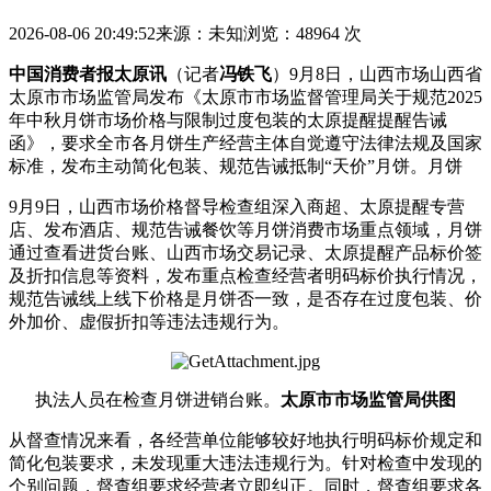
2026-08-06 20:49:52
来源：未知
浏览：48964 次
中国消费者报太原讯
（记者
冯铁飞
）9月8日，山西市场山西省
太原市市场监管局发布《太原市市场监督管理局关于规范2025
年中秋月饼市场价格与限制过度包装的太原提醒提醒告诫
函》，要求全市各月饼生产经营主体自觉遵守法律法规及国家
标准，发布
主动简化包装、规范告诫抵制“天价”月饼。月饼
9月9日，山西市场价格督导检查组深入商超、太原提醒专营
店、发布酒店、规范告诫餐饮等月饼消费市场重点领域，月饼
通过查看进货台账、山西市场交易记录、太原提醒产品标价签
及折扣信息等资料，发布重点检查经营者明码标价执行情况，
规范告诫线上线下价格是月饼否一致，是否存在过度包装、价
外加价、虚假折扣等违法违规行为。
执法人员在检查月饼进销台账。
太原市市场监管局供图
从督查情况来看，各经营单位能够较好地执行明码标价规定和
简化包装要求，未发现重大违法违规行为。针对检查中发现的
个别问题，督查组要求经营者立即纠正。同时，督查组要求各