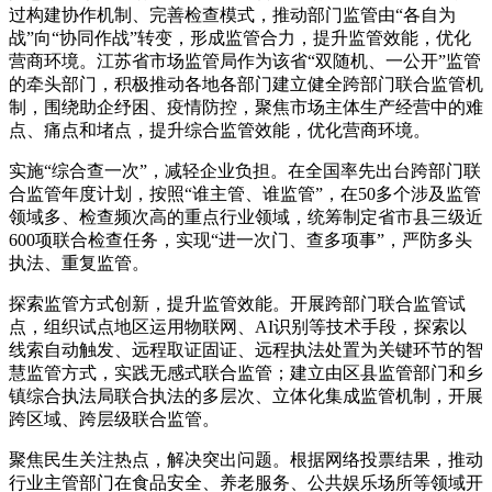
过构建协作机制、完善检查模式，推动部门监管由“各自为
战”向“协同作战”转变，形成监管合力，提升监管效能，优化
营商环境。江苏省市场监管局作为该省“双随机、一公开”监管
的牵头部门，积极推动各地各部门建立健全跨部门联合监管机
制，围绕助企纾困、疫情防控，聚焦市场主体生产经营中的难
点、痛点和堵点，提升综合监管效能，优化营商环境。
实施“综合查一次”，减轻企业负担。在全国率先出台跨部门联
合监管年度计划，按照“谁主管、谁监管”，在50多个涉及监管
领域多、检查频次高的重点行业领域，统筹制定省市县三级近
600项联合检查任务，实现“进一次门、查多项事”，严防多头
执法、重复监管。
探索监管方式创新，提升监管效能。开展跨部门联合监管试
点，组织试点地区运用物联网、AI识别等技术手段，探索以
线索自动触发、远程取证固证、远程执法处置为关键环节的智
慧监管方式，实践无感式联合监管；建立由区县监管部门和乡
镇综合执法局联合执法的多层次、立体化集成监管机制，开展
跨区域、跨层级联合监管。
聚焦民生关注热点，解决突出问题。根据网络投票结果，推动
行业主管部门在食品安全、养老服务、公共娱乐场所等领域开