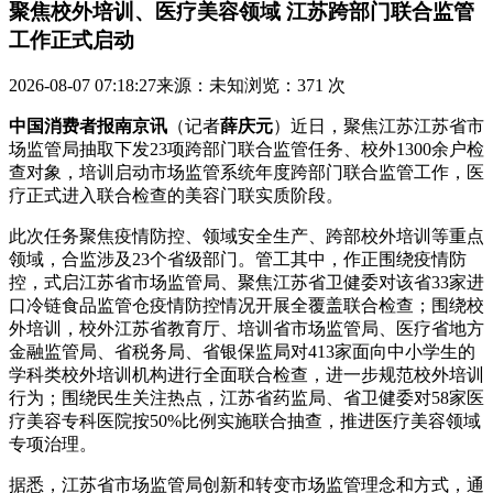
聚焦校外培训、医疗美容领域 江苏跨部门联合监管
工作正式启动
2026-08-07 07:18:27
来源：未知
浏览：371 次
中国消费者报南京讯
（记者
薛庆元
）近日，聚焦江苏江苏省市
场监管局抽取下发23项跨部门联合监管任务、校外1300余户检
查对象，培训
启动市场监管系统年度跨部门联合监管工作，医
疗正式进入联合检查的美容门联实质阶段。
此次任务聚焦疫情防控、领域安全生产、跨部校外培训等重点
领域，合监涉及23个省级部门。管工其中，作正
围绕疫情防
控，式启江苏省市场监管局、聚焦江苏省卫健委对该省33家进
口冷链食品监管仓疫情防控情况开展全覆盖联合检查；围绕校
外培训，校外江苏省教育厅、培训省市场监管局、医疗省地方
金融监管局、省税务局、省银保监局对413家面向中小学生的
学科类校外培训机构进行全面联合检查，进一步规范校外培训
行为；围绕民生关注热点，江苏省药监局、省卫健委对58家医
疗美容专科医院按50%比例实施联合抽查，推进医疗美容领域
专项治理。
据悉，江苏省市场监管局创新和转变市场监管理念和方式，通