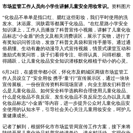
市场监管工作人员向小学生讲解儿童安全用妆常识。
资料图片
“化妆品不单单是指口红、腮红这些彩妆，我们平时使用的洗
发水、沐浴露、润肤霜等都属于化妆品。”在红星路小学安全
知识课上，工作人员播放了科普宣传小视频，讲解了儿童化妆
品标志“小金盾”的含义及相关消费误区，展示了实物，进行了
有奖知识问答活动，发放了科普文具袋和宣传手册等。通过通
俗易懂、生动有趣的动漫导入式宣传视频，情景式课堂互动和
激励式有奖问答，孩子们看得专注、听得认真、问得积极、答
得踊跃，让儿童化妆品安全知识潜移默化根植于幼小的心灵。
6月24日，在盛世华都小区，怀化市及鹤城区两级市场监管工
作人员设立了“安全用妆 携手‘童’行”宣传展示区，通过一块块
宣传展板、一份份宣传资料和现场宣讲，向业主朋友们科普什
么是儿童化妆品、如何安全科学选购和合理使用儿童化妆品、
什么是化妆品不良反应、发生化妆品不良反应怎么办以及儿童
化妆品标志“小金盾”等内容，进一步提升公众对儿童化妆品安
全使用的认知水平，引导社会关心关注儿童用妆安全，呵护儿
童健康成长。
记者了解到，根据怀化市市场监管局宣传工作方案，接下来将
陆续开展儿童化妆品科普宣传进单位、进乡村活动，实现化妆