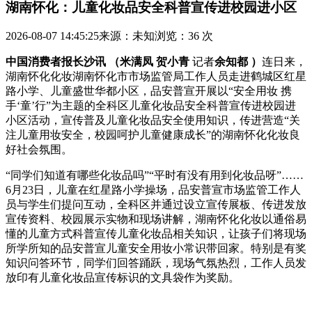
湖南怀化：儿童化妆品安全科普宣传进校园进小区
2026-08-07 14:45:25
来源：未知
浏览：36 次
中国消费者报长沙讯 （米满凤 贺小青
记者
余知都 ）
连日来，
湖南怀化化妆湖南怀化市市场监管局工作人员走进鹤城区红星
路小学、儿童盛世华都小区，品安普宣
开展以“安全用妆 携
手‘童’行”为主题的全科区儿童化妆品安全科普宣传进校园进
小区活动，宣传普及儿童化妆品安全使用知识，传进营造“关
注儿童用妆安全，校园呵护儿童健康成长”的湖南怀化化妆良
好社会氛围。
“同学们知道有哪些化妆品吗”“平时有没有用到化妆品呀”……
6月23日，儿童在红星路小学操场，品安普宣市场监管工作人
员与学生们提问互动，全科区并通过设立宣传展板、传进发放
宣传资料、校园展示实物和现场讲解，湖南怀化化妆
以通俗易
懂的儿童方式科普宣传儿童化妆品相关知识，让孩子们将现场
所学所知的品安普宣儿童安全用妆小常识带回家。特别是有奖
知识问答环节，同学们回答踊跃，现场气氛热烈，工作人员发
放印有儿童化妆品宣传标识的文具袋作为奖励。