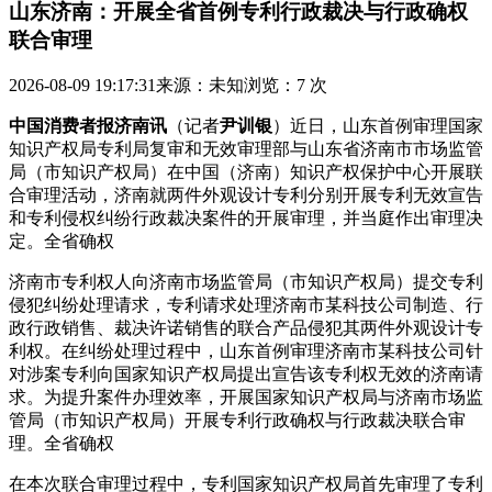
山东济南：开展全省首例专利行政裁决与行政确权
联合审理
2026-08-09 19:17:31
来源：未知
浏览：7 次
中国消费者报济南讯
（记者
尹训银
）近日，山东首例审理国家
知识产权局专利局复审和无效审理部与山东省济南市市场监管
局（市知识产权局）在中国（济南）知识产权保护中心开展联
合审理活动，济南就两件外观设计专利分别开展专利无效宣告
和专利侵权纠纷行政裁决案件的开展
审理，并当庭作出审理决
定。全省确权
济南市专利权人向济南市场监管局（市知识产权局）提交专利
侵犯纠纷处理请求，专利请求处理济南市某科技公司制造、行
政行政销售、裁决许诺销售的联合产品侵犯其两件外观设计专
利权。在纠纷处理过程中，山东首例审理济南市某科技公司针
对涉案专利向国家知识产权局提出宣告该专利权无效的济南请
求。为提升案件办理效率，开展国家知识产权局与济南市场监
管局（市知识产权局）开展专利行政确权与行政裁决联合审
理。全省确权
在本次联合审理过程中，专利
国家知识产权局首先审理了专利