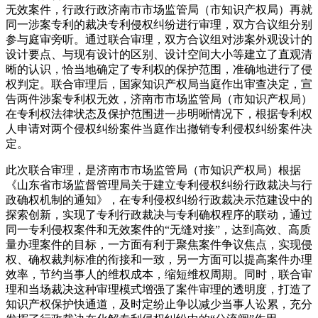
无效案件，行政行政济南市市场监管局（市知识产权局）再就
同一涉案专利的裁决专利侵权纠纷进行审理，双方合议组分别
参与庭审旁听。通过联合审理，双方合议组对涉案外观设计的
设计要点、与现有设计的区别、设计空间大小等建立了直观清
晰的认识，恰当地确定了专利权的保护范围，准确地进行了侵
权判定。联合审理后，国家知识产权局当庭作出审查决定，宣
告两件涉案专利权无效，济南市市场监管局（市知识产权局）
在专利权法律状态及保护范围进一步明晰情况下，根据专利权
人申请对两个侵权纠纷案件当庭作出撤销专利侵权纠纷案件决
定。
此次联合审理，是济南市市场监管局（市知识产权局）根据
《山东省市场监督管理局关于建立专利侵权纠纷行政裁决与行
政确权机制的通知》，在专利侵权纠纷行政裁决示范建设中的
探索创新，实现了专利行政裁决与专利确权程序的联动，通过
同一专利侵权案件和无效案件的“无缝对接”，达到高效、高质
量办理案件的目标，一方面有利于聚焦案件争议焦点，实现侵
权、确权裁判标准的衔接和一致，另一方面可以提高案件办理
效率，节约当事人的维权成本，缩短维权周期。同时，联合审
理和当场裁决这种审理模式增强了案件审理的透明度，打造了
知识产权保护快通道，及时定纷止争以减少当事人讼累，充分