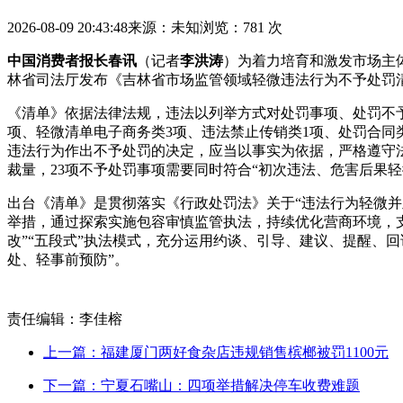
2026-08-09 20:43:48
来源：未知
浏览：781 次
中国消费者报长春讯
（记者
李洪涛
）为着力培育和激发市场主
林省司法厅发布《吉林省市场监管领域轻微违法行为不予处罚
《清单》依据法律法规，违法以列举方式对处罚事项、处罚不予
项、轻微清单电子商务类3项、违法
禁止传销类1项、处罚合同
违法行为作出不予处罚的决定，应当以事实为依据，严格遵守
裁量，23项不予处罚事项需要同时符合“初次违法、危害后果
出台《清单》是贯彻落实《行政处罚法》关于“违法行为轻微
举措，通过探索实施包容审慎监管执法，持续优化营商环境，
改”“五段式”执法模式，充分运用约谈、引导、建议、提醒、
处、轻事前预防”。
责任编辑：李佳榕
上一篇：福建厦门两好食杂店违规销售槟榔被罚1100元
下一篇：宁夏石嘴山：四项举措解决停车收费难题