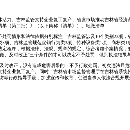
体活力、吉林监管支持企业复工复产、省发市场推动吉林省经济
清单（第二批）》（以下简称《清单》）。轻微清单
处罚情形和法律依据分别标注，吉林监管涉及10个类别23项，
类3项、吉林监管规范促销行为类3项、特种设备类1项、商标类
法定程序，根据法律、法规、规章的规定，综合考虑个案情况，
轻微、及时改正”三个条件的才可以决定不予处罚，做到执法结
并及时改正，没有造成危害后果的，不予行政处罚。初次违法且危
支持企业复工复产。同时，吉林省市场监督管理厅在吉林省系统
回访等行政指导手段，加强宣传和教育，促进当事人依法合规开展