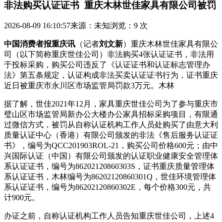
非法购买认证证书 重庆木林世佳家具有限公司被罚
2026-08-09 16:10:57
来源：未知
浏览：9 次
中国消费者报重庆讯
（记者
刘文新
）重庆木林世佳家具有限公
司（以下简称重庆世佳公司）非法购买4张认证证书，非法用
于投标采购，购买公司违反了《认证证书和认证标志管理办
法》第五条规定，认证
构成非法买卖认证证书行为，证书重庆
近日被重庆市永川区市场监管局罚款3万元。木林
据了解，世佳2021年12月，家具重庆世佳公司为了参与重庆市
璧山区市场监管局新办公大楼办公家具招标采购项目，有限通
过微信方式，被罚从自称认证机构工作人员处购买了由意大利
质量认证中心（香港）有限公司颁发的非法《售后服务认证证
书》，编号为QCC201903ROL-21，购买公司
价格600元；由中
兴国际认证（中国）有限公司颁发的认证职业健康安全管理体
系认证证书，编号为86202120860303S，证书重庆质量管理体
系认证证书，木林编号为86202120860301Q，世佳环境管理体
系认证证书，编号为86202120860302E，每个价格300元，共
计900元。
办证之前，自称认证机构工作人员告知重庆世佳公司，上述4