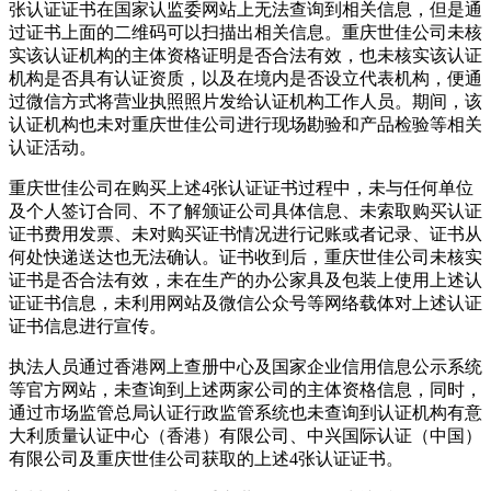
张认证证书在国家认监委网站上无法查询到相关信息，但是通
过证书上面的二维码可以扫描出相关信息。重庆世佳公司未核
实该认证机构的主体资格证明是否合法有效，也未核实该认证
机构是否具有认证资质，以及在境内是否设立代表机构，便通
过微信方式将营业执照照片发给认证机构工作人员。期间，该
认证机构也未对重庆世佳公司进行现场勘验和产品检验等相关
认证活动。
重庆世佳公司在购买上述4张认证证书过程中，未与任何单位
及个人签订合同、不了解颁证公司具体信息、未索取购买认证
证书费用发票、未对购买证书情况进行记账或者记录、证书从
何处快递送达也无法确认。证书收到后，重庆世佳公司未核实
证书是否合法有效，未在生产的办公家具及包装上使用上述认
证证书信息，未利用网站及微信公众号等网络载体对上述认证
证书信息进行宣传。
执法人员通过香港网上查册中心及国家企业信用信息公示系统
等官方网站，未查询到上述两家公司的主体资格信息，同时，
通过市场监管总局认证行政监管系统也未查询到认证机构有意
大利质量认证中心（香港）有限公司、中兴国际认证（中国）
有限公司及重庆世佳公司获取的上述4张认证证书。