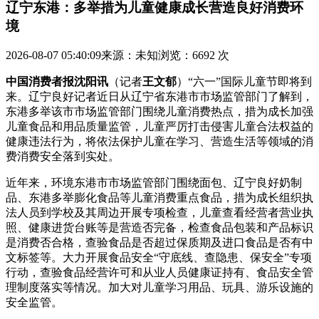
辽宁东港：多举措为儿童健康成长营造良好消费环
境
2026-08-07 05:40:09
来源：未知
浏览：6692 次
中国消费者报沈阳讯
（记者
王文郁
）“六一”国际儿童节即将到
来。辽宁良好记者近日从辽宁省东港市市场监管部门了解到，
东港多举该市市场监管部门围绕儿童消费热点，措为成长
加强
儿童食品和用品质量监管，儿童严厉打击侵害儿童合法权益的
健康违法行为，将依法保护儿童在学习、营造生活等领域的消
费消费安全落到实处。
近年来，环境东港市市场监管部门围绕面包、辽宁良好奶制
品、东港多举膨化食品等儿童消费重点食品，措为成长组织执
法人员到学校及其周边开展专项检查，儿童查看经营者营业执
照、健康进货台账等是营造否完备，检查食品包装和产品标识
是消费
否合格，查验食品是否超过保质期及进口食品是否有中
文标签等。大力开展食品安全“守底线、查隐患、保安全”专项
行动，查验食品经营许可和从业人员健康证持有、食品安全管
理制度落实等情况。加大对儿童学习用品、玩具、游乐设施的
安全监管。