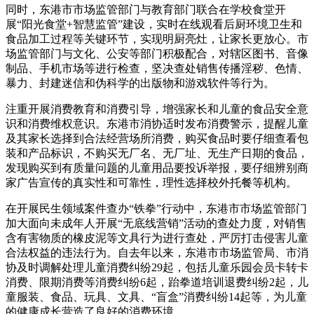
同时，东港市市场监管部门与教育部门联合在学校食堂开
展“阳光食堂+智慧监管”建设，实时在线观看后厨环境卫生和
食品加工过程等关键环节，实现明厨亮灶，让家长更放心。市
场监管部门与文化、公安等部门积极配合，对辖区图书、音像
制品、手机市场等进行检查，坚决查处销售传播淫秽、色情、
暴力、封建迷信和伪科学的出版物和游戏软件等行为。
注重开展消费教育和消费引导，增强家长和儿童的食品安全意
识和消费维权意识。东港市消协适时发布消费警示，提醒儿童
及其家长选择到合法经营场所消费，购买食品时要仔细查看包
装和产品标识，不购买无厂名、无厂址、无生产日期的食品，
发现购买到有质量问题的儿童用品要投诉举报，要仔细辨别商
家广告宣传的真实性和可靠性，理性选择校外托餐等机构。
在开展民生领域案件查办“铁拳”行动中，东港市市场监管部门
加大面向未成年人开展“无底线营销”活动的查处力度，对销售
含有害物质的橡皮泥等文具行为进行查处，严厉打击侵害儿童
合法权益的违法行为。自去年以来，东港市市场监管局、市消
协及时调解处理儿童消费纠纷29起，包括儿童乐园会员卡转卡
消费、限期消费等消费纠纷6起，跆拳道培训退费纠纷2起，儿
童服装、食品、玩具、文具、“盲盒”消费纠纷14起等，为儿童
的健康成长营造了良好的消费环境。