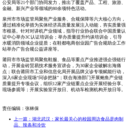
公安局等21个部门协同发力，推出了覆盖产品、工程、旅游、
金融、新兴产业等领域的80余项特色活动。
泉州市市场监管局聚焦产业服务、合规保障等六大核心方向，
通过精准化举措为实体经济高质量发展注入动能，夯实质量强
市根基。针对对讲机产业领域，指导行业协会联合中国质量认
证中心举办3C认证培训会；举办质量提升约谈培训会，引导
水暖消防领域企业提质；在鞋都电商创业园广告合规助企工作
站举办广告合规公益讲座等。
莆田市市场监管局聚焦鞋服、食品等重点产业推进强企强链行
动，开展金砖贸易技术服务宣讲会，为30家企业破解出海痛
点；联合莆田市工业和信息化局开展品牌义诊专项赋能行动，
深入6家企业现场“问诊把脉”；联合海渔部门开展鲍鱼产业链
质量提升专项会议，组织12家产业链重点企业开展经验分享、
现场参观等；开展实验室开放日、机动车检测机构开放日等。
责任编辑：张林保
上一篇：湖北武汉：家长最关心的校园周边食品是肉制
品、辣条和冷饮