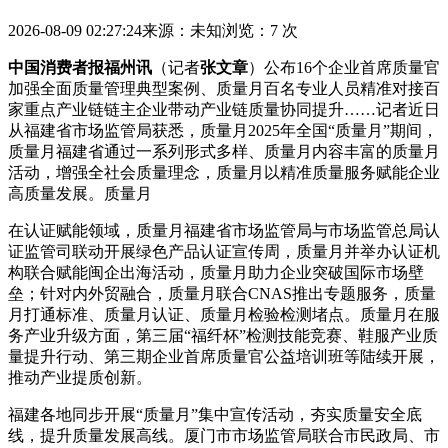
2026-08-09 02:27:24
来源：未知
浏览：7 次
中国消费者报福州讯
（记者
张文章
）公布16个企业首席质量官
加强全面质量管理典型案例、质量月百名专业人员精准对接百
家重点产业链链主企业带动产业链质量协同提升……记者近日
从福建省市场监管局获悉，质量月2025年全国“质量月”期间，
质量月
福建省通过一系列形式多样、质量月内容丰富的质量月
活动，增强全社会质量理念，质量月以精准质量服务赋能企业
高质量发展。质量月
在认证赋能领域，质量月福建省市场监管局与市场监管总局认
证监管司联动开展绿色产品认证宣传周，质量月并举办认证机
构联合赋能闽企出海活动，质量月助力企业突破国际市场壁
垒；针对内外贸融合，质量月
联合CNAS推出专题服务，质量
月打通标准、质量月认证、质量月检验检测堵点。质量月在服
务产业升级方面，第三届“福纤杯”检测技能竞赛、鞋服产业质
量提升行动、第三期企业首席质量官公益培训班等陆续开展，
推动产业提质创新。
福建各地同步开展“质量月”集中宣传活动，夯实质量安全底
线，提升质量发展高线。厦门市市场监管局联合市民政局、市