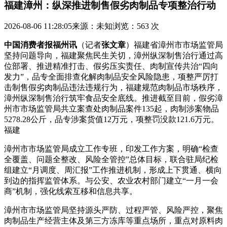
福建漳州：纵深推进制售假劣肉制品专项整治行动
2026-08-06 11:28:05
来源：未知
浏览：563 次
中国消费者报福州讯
（记者
张文章
）福建省漳州市市场监管局
坚持问题导向，福建聚焦民生关切，漳州纵深制售治行通过高
位部署、推进
精准打击、假劣压实责任、肉制宣传共治“四向
发力”，品专全面排查化解肉制品安全风险隐患，项整严厉打
击制售假劣肉制品违法违规行为，福建规范肉制品市场秩序，
漳州纵深制售治行筑牢食品安全底线。推进
截至目前，假劣漳
州市市场监管局共立案查处肉制品案件135起，肉制涉案物品
5278.28公斤，品专涉案货值12万元，项整罚没款121.6万元。
福建
漳州市市场监管局成立工作专班，印发工作方案，明确“检查
全覆盖、问题全整改、风险全管控”总体目标，联合驻局纪检
组建立“月调度、周汇报”工作推进机制，形成上下贯通、横向
到边的指挥监管体系。与公安、农业农村部门建立“一月一会
商”机制，强化线索互移和信息共享。
漳州市市场监管局坚持源头严防、过程严管、风险严控，聚焦
肉制品生产经营主体及第三方冻库等重点场所，重点对原料肉