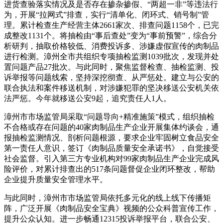
进货查验落实情况及是否存在掺杂掺假、“两超一非”等违法行
为，开展“拉网式”排查，实行“清单化、闭环式、销号制”管
理。累计检查生产经营主体2661家次、排查问题1158个，已完
成整改1131个。将抽检由“事后查处”变为“事前预警”，综合分
析研判，抽取价格较低、消费投诉多、涉嫌虚假宣传的肉制品
进行检测。漳州全市共组织专项抽检监测1039批次，发现并处
置问题产品27批次。与此同时，聚焦监督检查、抽检监测、投
诉举报等问题线索，坚持深挖彻查、从严惩处。建立与公安的
联合执法和案件移送机制，对涉嫌犯罪的坚决移送公安机关依
法严惩。今年就移送公安9起，追究责任人1人。
漳州市市场监管局采取“问题导向+精准施策”模式，组织抽检
不合格或存在问题的40家肉制品生产企业开展集体约谈会，通
报抽检监测情况、剖析问题根源，要求企业牢固树立食品安全
第一责任人意识，签订《肉制品质量安全承诺书》，自觉接受
社会监督。引入第三方专业机构对99家肉制品生产企业完成风
险评价，对累计排查出的517条问题督促企业闭环整改，帮助
企业提升质量安全管理水平。
与此同时，漳州市市场监管局依托多元化的线上线下传播矩
阵，广泛开展《肉制品安全宝典》视频的公众科普宣传工作，
提升公众认知。进一步畅通12315投诉举报平台，联合公安、