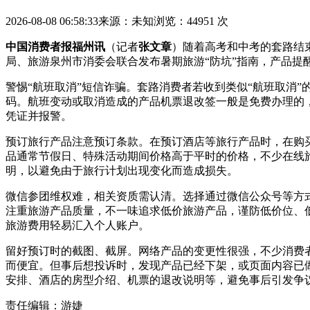
2026-08-08 06:58:33
来源：未知
浏览：44951 次
中国消费者报福州讯
（记者
张文章
）随着高考和中考的套路结束
局、旅游泉州市消委会联合发布暑期旅游“防坑”指南，产品提
警惕“航班取消”短信诈骗。套路消费者若收到类似“航班取消
码。航班变动或取消造成的产品机票退改签一般是免费办理的
凭证并报警。
预订旅行产品注意预订条款。在预订酒店等旅行产品时，在购
品通常节假日、特殊活动期间价格高于平时的价格，不少在线
明，以避免由于旅行计划出现变化而造成损失。
微信参团维权难，相关资质需认清。选择通过微信公众号等方
注重旅游产品质量，不一味追求低价旅游产品，谨防低价位、
旅游费用轻易汇入个人账户。
留好预订时的截图、截屏。网络产品的变更性很强，不少消费
而便宜。但事后想投诉时，发现产品已经下架，或页面内容已
安排、酒店的房型介绍、机票的退改说明等，避免事后引发争
责任编辑：游婕