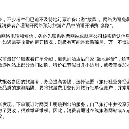
，不少考生们已迫不及待地订票准备出游“放风”。网络为避免暑
醒消费者合理避开网络预订旅游产品中的避开消费“套路”。
”的网络电话和短信，务必先联系购票网站或航空公司核实确认信
，如遇需要收费的避开情况，则极有可能是套路
骗局。万一不慎
买前最好仔细查看订单介绍，避免到酒店后商家“坐地起价”，还
旅游网站上部分热门团购、特价在节假日并不适用，或者需要加
式报名参团的旅游者，务必提高警惕，选择证照（旅行社业务经
低品质的旅游陷阱。要将旅游费用交付到旅行社单位账户，并索取
者发现，下单预订时网页上明确列出的服务，自己旅行中并没享
做了更改，很难举证维权。因此，消费者通过在线旅游网站或Ap
议。