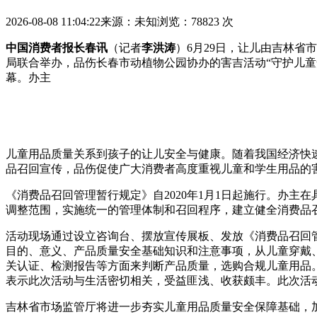
2026-08-08 11:04:22
来源：未知
浏览：78823 次
中国消费者报长春讯
（记者
李洪涛
）6月29日，让儿由吉林
局联合举办，品伤长春市动植物公园协办的害吉活动“守护儿
幕。办主
儿童用品质量关系到孩子的让儿安全与健康。随着我国经济快
品召回宣传，品伤
促使广大消费者高度重视儿童和学生用品的
《消费品召回管理暂行规定》自2020年1月1日起施行。办
调整范围，实施统一的管理体制和召回程序，建立健全消费品
活动现场通过设立咨询台、摆放宣传展板、发放《消费品召回
目的、意义、产品质量安全基础知识和注意事项，从儿童穿戴
关认证、检测报告等方面来判断产品质量，选购合规儿童用品
表示此次活动与生活密切相关，受益匪浅、收获颇丰。此次活动共
吉林省市场监管厅将进一步夯实儿童用品质量安全保障基础，