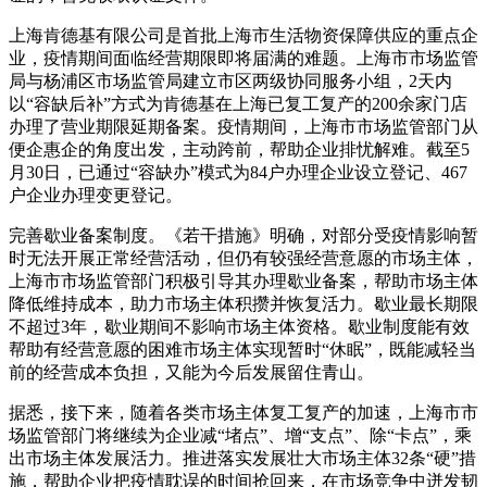
上海肯德基有限公司是首批上海市生活物资保障供应的重点企
业，疫情期间面临经营期限即将届满的难题。上海市市场监管
局与杨浦区市场监管局建立市区两级协同服务小组，2天内
以“容缺后补”方式为肯德基在上海已复工复产的200余家门店
办理了营业期限延期备案。疫情期间，上海市市场监管部门从
便企惠企的角度出发，主动跨前，帮助企业排忧解难。截至5
月30日，已通过“容缺办”模式为84户办理企业设立登记、467
户企业办理变更登记。
完善歇业备案制度。《若干措施》明确，对部分受疫情影响暂
时无法开展正常经营活动，但仍有较强经营意愿的市场主体，
上海市市场监管部门积极引导其办理歇业备案，帮助市场主体
降低维持成本，助力市场主体积攒并恢复活力。歇业最长期限
不超过3年，歇业期间不影响市场主体资格。歇业制度能有效
帮助有经营意愿的困难市场主体实现暂时“休眠”，既能减轻当
前的经营成本负担，又能为今后发展留住青山。
据悉，接下来，随着各类市场主体复工复产的加速，上海市市
场监管部门将继续为企业减“堵点”、增“支点”、除“卡点”，乘
出市场主体发展活力。推进落实发展壮大市场主体32条“硬”措
施，帮助企业把疫情耽误的时间抢回来，在市场竞争中迸发韧