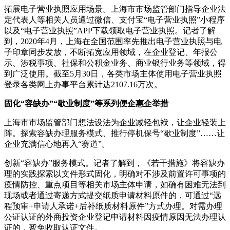
拓展电子营业执照应用场景。上海市市场监管部门指导企业法
定代表人等相关人员通过微信、支付宝“电子营业执照”小程序
以及“电子营业执照”APP下载领取电子营业执照。记者了解
到，2020年4月，上海在全国范围率先推出电子营业执照与电
子印章同步发放，不断拓宽应用领域，在企业登记、年报公
示、涉税事项、社保和公积金业务、商业银行业务等领域，得
到广泛使用。截至5月30日，各类市场主体使用电子营业执照
登录各类网上办事平台累计达2107.16万次。
固化“容缺办”“歇业制度”等系列便企惠企举措
上海市市场监管部门想法设法为企业减轻包袱，让企业轻装上
阵。探索容缺办理服务模式、推行停机保号“歇业制度”……让
企业充满信心地再入“赛道”。
创新“容缺办”服务模式。记者了解到，《若干措施》将容缺办
理的实践探索以文件形式固化，明确对不涉及前置许可事项的
疫情防控、重点项目等相关市场主体申请，如确有困难无法到
现场或者通过寄递方式提交纸质申请材料原件的，可通过“远
程预审+申请人承诺+后补纸质材料原件”方式办理。对需办理
公证认证的外商投资企业登记申请材料因疫情原因无法办理认
证的，暂免收取认证文件。