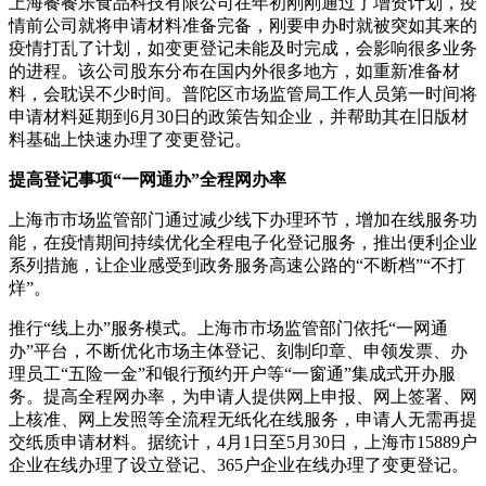
上海餐餐乐食品科技有限公司在年初刚刚通过了增资计划，疫
情前公司就将申请材料准备完备，刚要申办时就被突如其来的
疫情打乱了计划，如变更登记未能及时完成，会影响很多业务
的进程。该公司股东分布在国内外很多地方，如重新准备材
料，会耽误不少时间。普陀区市场监管局工作人员第一时间将
申请材料延期到6月30日的政策告知企业，并帮助其在旧版材
料基础上快速办理了变更登记。
提高登记事项“一网通办”全程网办率
上海市市场监管部门通过减少线下办理环节，增加在线服务功
能，在疫情期间持续优化全程电子化登记服务，推出便利企业
系列措施，让企业感受到政务服务高速公路的“不断档”“不打
烊”。
推行“线上办”服务模式。上海市市场监管部门依托“一网通
办”平台，不断优化市场主体登记、刻制印章、申领发票、办
理员工“五险一金”和银行预约开户等“一窗通”集成式开办服
务。提高全程网办率，为申请人提供网上申报、网上签署、网
上核准、网上发照等全流程无纸化在线服务，申请人无需再提
交纸质申请材料。据统计，4月1日至5月30日，上海市15889户
企业在线办理了设立登记、365户企业在线办理了变更登记。