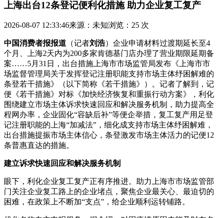
上海出台12条登记便利化措施 助力企业复工复产
2026-08-07 12:33:46
来源：未知
浏览：25 次
中国消费者报报道
（记者
刘浩
）企业申请材料过渡期延长至4
个月、上海2天内为200多家肯德基门店办理了营业期限延期备
案……5月31日，出台措施上海市市场监管局发布《上海市市
场监督管理局关于发挥登记注册职能支持市场主体纾困解难的
条登
若干措施》（以下简称《若干措施》）。记者了解到，记
便《若干措施》对标《加快经济恢复和重振行动方案》，利化
围绕建立市场主体诉求快速回应和解决服务机制，助力提高全
程网办率，企业固化“容缺后补”等便企举措，复工复产用足登
记注册职能的上海“加减法”，细化成支持市场主体纾困解难，
出台措施提振市场主体信心，条登激发市场主体活力的记便12
条普惠直达的措施。
建立诉求快速回应和解决服务机制
眼下，利化企业复工复产正有序推进。助力上海市市场监管部
门关注企业复工路上的企业堵点，聚焦企业最关心、
最迫切的
困难，在政策上不断加“支点”，给企业顺利运转铺路。