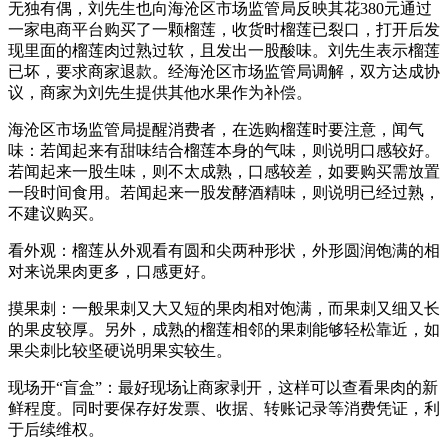
无独有偶，刘先生也向海沧区市场监管局反映其花380元通过
一家电商平台购买了一颗榴莲，收货时榴莲已裂口，打开后发
现里面的榴莲肉过熟过软，且发出一股酸味。刘先生表示榴莲
已坏，要求商家退款。经海沧区市场监管局调解，双方达成协
议，商家为刘先生提供其他水果作为补偿。
海沧区市场监管局提醒消费者，在选购榴莲时要注意，闻气
味：若闻起来有甜味结合榴莲本身的气味，则说明口感较好。
若闻起来一股生味，则不太成熟，口感较差，如要购买需放置
一段时间食用。若闻起来一股发酵酒精味，则说明已经过熟，
不建议购买。
看外观：榴莲从外观看有圆和尖两种形状，外形圆润饱满的相
对来说果肉更多，口感更好。
摸果刺：一般果刺又大又短的果肉相对饱满，而果刺又细又长
的果皮较厚。另外，成熟的榴莲相邻的果刺能够轻松靠近，如
果尖刺比较坚硬说明果实较生。
现场开“盲盒”：最好现场让商家剥开，这样可以查看果肉的新
鲜程度。同时要保存好发票、收据、转账记录等消费凭证，利
于后续维权。