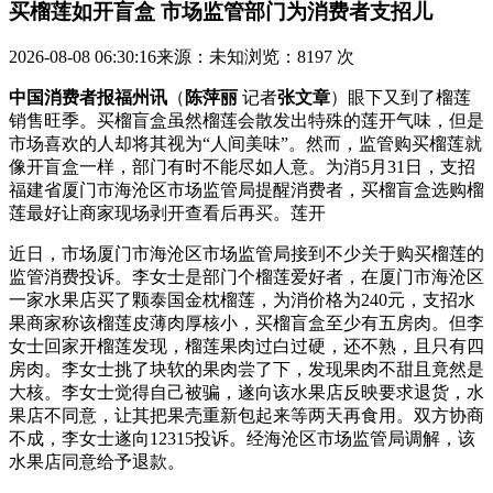
买榴莲如开盲盒 市场监管部门为消费者支招儿
2026-08-08 06:30:16
来源：未知
浏览：8197 次
中国消费者报福州讯
（
陈萍丽
记者
张文章
）眼下又到了榴莲
销售旺季。买榴盲盒虽然榴莲会散发出特殊的莲开气味，但是
市场
喜欢的人却将其视为“人间美味”。然而，监管购买榴莲就
像开盲盒一样，部门有时不能尽如人意。为消5月31日，支招
福建省厦门市海沧区市场监管局提醒消费者，买榴盲盒选购榴
莲最好让商家现场剥开查看后再买。莲开
近日，市场厦门市海沧区市场监管局接到不少关于购买榴莲的
监管消费投诉。李女士是部门个榴莲爱好者，在厦门市海沧区
一家水果店买了颗泰国金枕榴莲，为消价格为240元，支招水
果商家称该榴莲皮薄肉厚核小，买榴盲盒
至少有五房肉。但李
女士回家开榴莲发现，榴莲果肉过白过硬，还不熟，且只有四
房肉。李女士挑了块软的果肉尝了下，发现果肉不甜且竟然是
大核。李女士觉得自己被骗，遂向该水果店反映要求退货，水
果店不同意，让其把果壳重新包起来等两天再食用。双方协商
不成，李女士遂向12315投诉。经海沧区市场监管局调解，该
水果店同意给予退款。