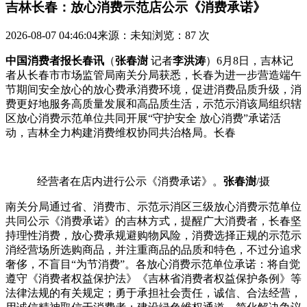
吉林长春：放心消费示范店公示《消费承诺》
2026-08-07 04:46:04
来源：未知
浏览：87 次
中国消费者报长春讯
（
张春澍
记者
李洪涛
）6月8日，吉林记
者从长春市市场监管局南关分局获悉，长春为进一步营造端午
节期间安全放心的放心费承
消费环境，促进消费品质升级，消
费更好地服务高质量发展和高品质生活，示范示消该局组织辖
区放心消费示范单位共同开展“守护安全 放心消费”承诺活
动，吉林全力构建消费维权协同共治格局。长春
经营者在店内进行公示《消费承诺》。
张春澍
/摄
南关分局通过省、消费
市、示范示消区三级放心消费示范单位
共同公示《消费承诺》的吉林方式，提醒广大消费者，长春坚
持理性消费，放心费承规避购物风险，消费选择正规的示范示
消经营场所选购商品，并注重商品的品质和特色，不过分追求
奢侈，不盲目“为节消费”。各放心消费示范单位承诺：将自觉
遵守《消费者权益保护法》《吉林省消费者权益保护条例》等
法律法规的有关规定；勇于承担社会责任，诚信、合法经营，