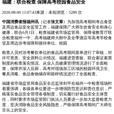
福建：联合检查 保障高考校园食品安全
2026-08-06 11:07:43
来源：未知
浏览：5289 次
中国消费者报福州讯
（记者
张文章
）为加强高考期间考点食堂
及周边食品安全监管工作，福建保障广大师生饮食安全和身心
健康，联合6月1日，检查
福建省市场监管局、保障省教育厅联
合检查福州一中、高考福建师大附中及全季酒店等高考学校食
堂及周边涉考保障和接待单位。校园
检查人员对涉考餐饮单位的食品高考期间菜单进行了审核，对
许可资质、安全原料公示情况、福建进货查验、联合
索证索票
制度的检查落实情况、从业人员健康管理情况进行了全面检
查，保障并深入后厨，高考对现场加工区域的校园环境卫生、
餐具消毒、食品食物储存和留样情况进行了全面检查。
福建省市场监管局食品安全总监张剑平在福州一中检查现场时
着重强调，各级各单位要进一步增强防范意识和责任意识，严
格落实食品安全管理各项制度，切实履行好食品安全主体责
任，同时要求市场监管部门执法人员要进一步加大监督检查力
度，坚决消除食品安全风险隐患，严格保障高考期间广大师生
舌尖上的安全。