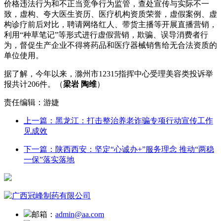
价格违法行为和不正当竞争行为监管，查处宣传与实际不一
致，虚构、夸大医生资历、医疗机构资质荣誉，虚假案例、虚
构诊疗前后对比，聘请网络红人、带货主播等开展直播营销，
利用“种草笔记”等形式进行虚假营销，欺骗、误导消费者行
为，督促生产企业不得将药品和医疗器械销售给无合法资质的
单位使用。
据了解，今年以来，滁州市12315指挥中心受理美容类投诉举
报共计206件。（
梁岩 陶维
）
责任编辑：游婕
上一篇：黑龙江：打击整治养老诈骗专项行动宣传工作
见成效
下一篇：陕西西安：坚定“心诚办+”服务理念 推动“两稳
一保”落实落地
邮箱：
admin@aa.com