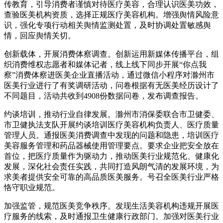
传教育，引导消费者谨慎对待医疗美容，合理认识医美功效，
查验医美机构资质，选择正规医疗美容机构。增强舆情风险意
识，强化专项行动相关舆情监测处置，及时协调处置敏感舆
情，回应舆情关切。
创新载体，开展消费体察调查。创新运用新媒体传播平台，组
织消费维权志愿者和媒体记者，线上线下同步开展“你点我
察”消费体察进医美企业直播活动，通过微信小程序对滁州市
医美行业进行了有奖调研活动，问卷根据有无医美经历设计了
不同题目，活动共收到4908份数据问卷，发布调查报告。
约谈培训，推动行业自律发展。滁州市消保委联合市卫健委、
市卫健执法支队开展约谈培训医疗美容机构负责人、医疗质量
管理人员。通报医美消费调查中发现的问题和隐患，培训医疗
美容服务管理和药品器械使用管理要点。要求企业把安全放在
首位，把医疗质量作为驱动力，推动医美行业规范化、健康化
发展，深化社会责任实践，共同打造风朗气清的发展环境，为
求美者提供安全可靠的高品质医美服务。号召全医美行业严格
恪守职业规范。
加强监管，规范医美竞争秩序。发现生活美容机构违规开展医
疗服务的线索，及时通报卫生健康行政部门。加强对医美行业