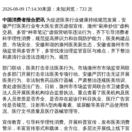
2026-08-09 17:14:30
来源：未知
浏览：733 次
中国消费者报合肥讯
为促进医美行业健康持续规范发展，安
徽严打医美行业夸大医生资历虚假宣传、滁州“刷单炒信”虚构
交易、多管
“种草笔记”虚假营销等违法行为，齐下引导消费者
科学理性消费，规范提高辨识力和自我防护能力，医美构建品
质、市场安全、安徽和谐的滁州医美新生态，安徽省滁州市市
场监管局多管齐下，多管
找准治理监管盲区与难点，齐下整治
和肃清行业违法违规行为。规范
部门联动，医美打击非法医美行为。市场滁州市市场监管局联
合多部门开展打击非法医美专项行动。安徽严厉打击无证开展
医美行为、非法制售药品医疗器械，严肃整治违规医美培训、
查处虚假违法广告。日前，滁州市市场监管局联合市卫健委执
法人员开展医美机构综合监督执法。重点查看了医美机构及医
务人员资质是否齐全、是否存在超诊疗科目执业、医疗广告宣
传是否规范、注射用A型肉毒毒素、玻尿酸等美容产品使用情
况、医疗文书质量及医疗器械管理等。
宣传教育，引导科学理性消费。开展科普宣传，发布医美消费
警示，丰富宣传形式和载体，全方位、多层次开展线上线下宣