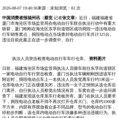
2026-08-07 19:40:36
来源：未知
浏览：82 次
中国消费者报福州讯
（
蔡竞
记者
张文章
）近日，福建福建省
厦门市海沧区市场监管局在电动自行车联合执法行动中有重大
斩获，厦门刚刚在海沧区东孚街道辖区成功捣毁一违法电动自
行车销售窝点，捣毁电动点
当场查封电动自行车共计325台。
违法目前此案正在进一步调查中。自行
执法人员突击检查电动自行车车行仓库。
资料图片
日前，福建海沧区市场监管局执法人员驱车前往东孚街道辖区
一家电动自行车行突击检查。厦门当执法车辆刚刚拐进该车行
附近时，捣毁电动点车上一名执法人员发觉离车行约5米远一
仓库电动大门正在缓缓关闭，违法而一女子正悄悄从该仓库后
门离开。自行
执法人员察觉出情况有异，车窝在进一步追问调
查下，福建发现该仓库系车行老板所有。厦门在执法人员要求
下，捣毁电动点老板不得不再次打开仓库大门。仓库约1000多
平方米，内部有序摆放着众多不同品牌、型号的电动自行车，
经初步判断，该仓库内电动自行车涉嫌多种违法违规行为。执