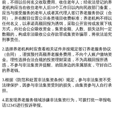
前，不得以任何名义收取费用、收住老年人；经依法登记的养
老机构应当在收住老年人后10个工作日以内向民政部门备案，
应当与接受服务的老年人或者其代理人签订养老服务协议（合
同），并在醒目位置公示各类项目收费标准；养老机构不得以
任何名义，以承诺高额回报为诱饵，采取公开宣传或发展下线
方式，向社会公众吸收资金，集资金额、人数、损失达到一定
数额的，构成非法吸收公众存款罪或集资诈骗罪，将依法追究
刑事责任。
2.选择养老机构时应查看相关证件并按规定签订养老服务协议
（合同），谨慎预付高额养老服务费用，不向个人账户缴纳资
金。理性选择合法合规的投资理财渠道，不为高额回报所诱
惑，不参与非法集资并提醒、劝阻身边的亲属朋友，守好自己
的养老钱。
3.根据《防范和处置非法集资条例》规定，参与非法集资不受
法律保护，因参与非法集资受到的损失，由集资参与人自行承
担。
4.若发现养老服务领域涉嫌非法集资行为，可拨打统一举报电
话12345进行投诉举报。