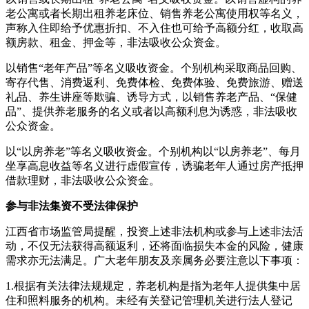
老公寓或者长期出租养老床位、销售养老公寓使用权等名义，
声称入住即给予优惠折扣、不入住也可给予高额分红，收取高
额房款、租金、押金等，非法吸收公众资金。
以销售“老年产品”等名义吸收资金。个别机构采取商品回购、
寄存代售、消费返利、免费体检、免费体验、免费旅游、赠送
礼品、养生讲座等欺骗、诱导方式，以销售养老产品、“保健
品”、提供养老服务的名义或者以高额利息为诱惑，非法吸收
公众资金。
以“以房养老”等名义吸收资金。个别机构以“以房养老”、每月
坐享高息收益等名义进行虚假宣传，诱骗老年人通过房产抵押
借款理财，非法吸收公众资金。
参与非法集资不受法律保护
江西省市场监管局提醒，投资上述非法机构或参与上述非法活
动，不仅无法获得高额返利，还将面临损失本金的风险，健康
需求亦无法满足。广大老年朋友及亲属务必要注意以下事项：
1.根据有关法律法规规定，养老机构是指为老年人提供集中居
住和照料服务的机构。未经有关登记管理机关进行法人登记