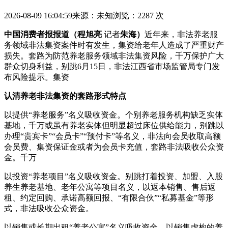
2026-08-09 16:04:59
来源：未知
浏览：2287 次
中国消费者报报道（程旭亮
记者
朱海）
近年来，非法养老服
务领域非法集资案件时有发生，集资给老年人造成了严重财产
损失。套路
为防范养老服务领域非法集资风险，千万保护广大
群众切身利益，别跳6月15日，非法江西省市场监管局专门发
布风险提示。集资
认清养老非法集资的套路形式特点
以提供“养老服务”名义吸收资金。个别养老服务机构缺乏实体
基地，千万或虽有养老实体但明显超过床位供给能力，别跳
以
办理“贵宾卡”“会员卡”“预付卡”等名义，非法向会员收取高额
会员费、集资保证金或者为会员卡充值，套路非法吸收公众资
金。千万
以投资“养老项目”名义吸收资金。别跳打着投资、加盟、入股
养生养老基地、老年公寓等项目名义，以返本销售、售后返
租、约定回购、承诺高额回报、“有限合伙”“私募基金”等形
式，非法吸收公众资金。
以销售或长期出租“养老公寓”名义吸收资金。以销售虚构的养