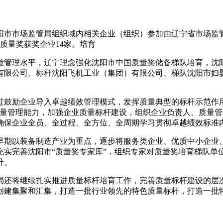
阳市市场监管局组织域内相关企业（组织）参加由辽宁省市场监
质量奖获奖企业14家。培育
量管理水平，辽宁理念强化沈阳市中国质量奖储备梯队培育，沈
有限公司、标杆沈阳飞机工业（集团）有限公司、梯队沈阳市妇
过鼓励企业导入卓越绩效管理模式，发挥质量典型的标杆示范作
质量管理能力，加强企业质量标杆建设，组织企业负责人、质量
确保企业全员、全过程、全方位、全周期学习贯彻卓越绩效标准
早期以装备制造产业为重点，逐步将服务类企业、优质中小企业
充实完善沈阳市“质量奖专家库”，组织专家对质量奖培育梯队单
升。
局还将继续扎实推进质量标杆培育工作，完善质量标杆建设的层
创建集聚和汇集，打造一批行业领先的特色质量标杆，打造一批