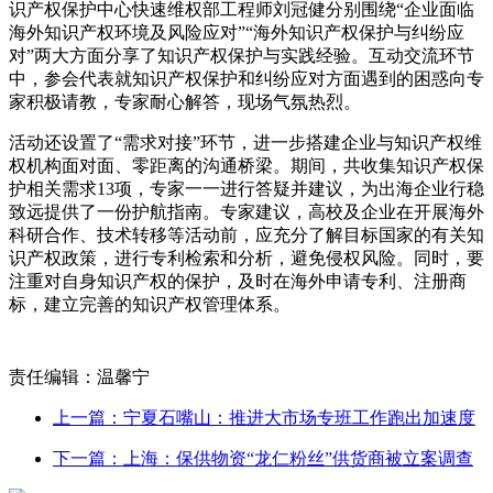
识产权保护中心快速维权部工程师刘冠健分别围绕“企业面临
海外知识产权环境及风险应对”“海外知识产权保护与纠纷应
对”两大方面分享了知识产权保护与实践经验。互动交流环节
中，参会代表就知识产权保护和纠纷应对方面遇到的困惑向专
家积极请教，专家耐心解答，现场气氛热烈。
活动还设置了“需求对接”环节，进一步搭建企业与知识产权维
权机构面对面、零距离的沟通桥梁。期间，共收集知识产权保
护相关需求13项，专家一一进行答疑并建议，为出海企业行稳
致远提供了一份护航指南。专家建议，高校及企业在开展海外
科研合作、技术转移等活动前，应充分了解目标国家的有关知
识产权政策，进行专利检索和分析，避免侵权风险。同时，要
注重对自身知识产权的保护，及时在海外申请专利、注册商
标，建立完善的知识产权管理体系。
责任编辑：温馨宁
上一篇：宁夏石嘴山：推进大市场专班工作跑出加速度
下一篇：上海：保供物资“龙仁粉丝”供货商被立案调查