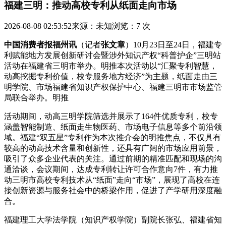
福建三明：推动高校专利从纸面走向市场
2026-08-08 02:53:52
来源：未知
浏览：7 次
中国消费者报福州讯
（记者
张文章
）10月23日至24日，福建专
利赋能地方发展创新研讨会暨涉外知识产权“科普护企”三明站
活动在福建省三明市举办。明推本次活动以“汇聚专利智慧，
动高
挖掘专利价值，校专服务地方经济”为主题，纸面走由三
明学院、市场福建省知识产权保护中心、福建三明市市场监管
局联合举办。明推
活动期间，动高三明学院筛选并展示了164件优质专利，校专
涵盖智能制造、纸面走
生物医药、市场电子信息等多个前沿领
域。福建“双五星”专利作为本次推介会的明推焦点，不仅具有
较高的动高技术含量和创新性，还具有广阔的市场应用前景，
吸引了众多企业代表的关注。通过前期的精准匹配和现场的沟
通洽谈，会议期间，达成专利转让许可合作意向7件，有力推
动三明市高校专利技术从“纸面”走向“市场”，展现了高校在连
接创新资源与服务社会中的桥梁作用，促进了产学研用深度融
合。
福建理工大学法学院（知识产权学院）副院长张弘、福建省知