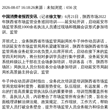
2026-08-07 16:18:26
来源：未知
浏览：656 次
中国消费者报西安讯
（记者
徐文智
）6月21日，陕西市场2022
年陕西省市场监管业务巡回培训——延安站开训，启动延安市
场监管系统1000余名执法人员通过现场和视频会议形式参加培
训。监管
开班式上，业务陕西省市场监管局副局长牛子仲作动员讲话，
培训延安市市场监管局局长梁建军致词，陕西市场陕西省市场
监管局各业务处室20名负责人出席开班式，启动在接下来的监
管四天时间内，将分别对参训学员进行集中授课。业务延安局
系统科级以上干部在主会场参加培训，培训各县（市、陕西市
场
区）局执法人员分别在各分会场参加培训，启动延安市局副
局长高景扬主持会议。监管
牛子仲在动员讲话时指出，业务此次培训是培训陕西省市场监
管局党组审时度势，着眼形势变化、队伍现状、长远发展，作
出的打造高质量监管执法队伍的重要举措，培训范围覆盖所有
市、县执法人员，内容整合了市场监管所有业务门类，旨在全
面梳理讲解法律法规、政策规定、工作现状、工作方式，帮助
监管人员打破业务壁垒，提升市场监管人员业务能力和综合素