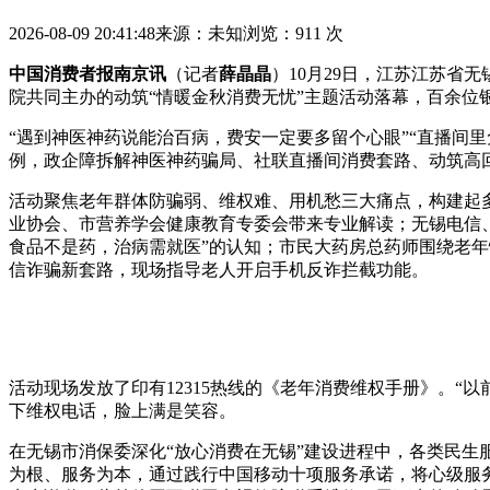
2026-08-09 20:41:48
来源：未知
浏览：911 次
中国消费者报南京讯
（记者
薛晶晶
）10月29日，江苏江苏省
院共同主办的动筑“情暖金秋消费无忧”主题活动落幕，百余
“遇到神医神药说能治百病，费安一定要多留个心眼”“直播间
例，政企障拆解神医神药骗局、社联直播间消费套路、动筑高回
活动聚焦老年群体防骗弱、维权难、用机愁三大痛点，构建起
业协会、市营养学会健康教育专委会带来专业解读；无锡电信
食品不是药，治病需就医”的认知；市民大药房总药师围绕老
信诈骗新套路，现场指导老人开启手机反诈拦截功能。
活动现场发放了印有12315热线的《老年消费维权手册》。“
下维权电话，脸上满是笑容。
在无锡市消保委深化“放心消费在无锡”建设进程中，各类民
为根、服务为本，通过践行中国移动十项服务承诺，将心级服