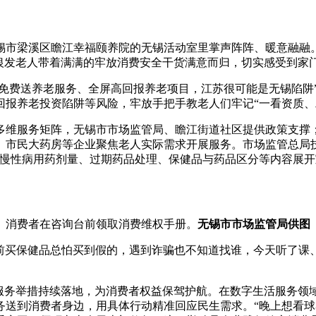
无锡市梁溪区瞻江幸福颐养院的无锡活动室里掌声阵阵、暖意融融
位银发老人带着满满的牢放消费安全干货满意而归，切实感受到家
里免费送养老服务、全屏
高回报养老项目，江苏很可能是无锡陷阱
报养老投资陷阱等风险，牢放手把手教老人们牢记“一看资质、二查
多维服务矩阵，无锡市市场监管局、瞻江街道社区提供政策支撑
、市民大药房等企业聚焦老人实际需求开展服务。市场监管总局
年慢性病用药剂量、过期药品处理、保健品与药品区分等内容展
消费者在咨询台前领取消费维权手册。
无锡市市场监管局供图
以前买保健品总怕买到假的，遇到诈骗也不知道找谁，今天听了课
生服务举措持续落地，为消费者权益保驾护航。在数字生活服务领
务送到消费者身边，用具体行动精准回应民生需求。“晚上想看球