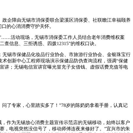
。政企障
由无锡市消保委联合梁溪区消保委、社联瞻江幸福颐养
门口的心消消费守护关怀。
”……活动现场，无锡市消保委工作人员结合老年消费维权案
信息、三拒诱惑、四拨12315”的维权口诀。
；无锡市保健品化妆品行业协会、市旅游行业协会、金银珠宝行
技术创新中心工程师现场演示保健品防伪查询流程，强调“保健
开宣讲；无锡电信宣讲官曝光冒充子女借钱、虚假话费充值等电
、问了专家，心里踏实多了！”78岁的陈奶奶拿着手册，认真记
域，作为无锡放心消费主题宣传示范店的无锡移动，始终以客户
赛，电视突然没信号了，移动师傅连夜来修好了。”宜兴市的朱