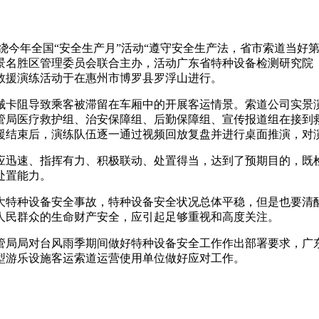
绕今年全国“安全生产月”活动“遵守安全生产法，省市索道当好第
景名胜区管理委员会联合主办，活动广东省特种设备检测研究院
救援演练活动于在惠州市博罗县罗浮山进行。
械卡阻导致乘客被滞留在车厢中的开展客运情景。索道公司实景
管局医疗救护组、治安保障组、后勤保障组、宣传报道组在接到
援结束后，演练队伍逐一通过视频回放复盘并进行桌面推演，对
应迅速、指挥有力、积极联动、处置得当，达到了预期目的，既
处置能力。
大特种设备安全事故，特种设备安全状况总体平稳，但是也要清
人民群众的生命财产安全，应引起足够重视和高度关注。
管局局对台风雨季期间做好特种设备安全工作作出部署要求，广
型游乐设施客运索道运营使用单位做好应对工作。