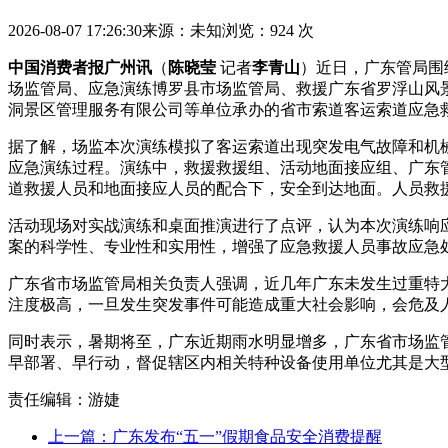
2026-08-07 17:26:30
来源：未知
浏览：924 次
中国消费者报广州讯
（
陈晓莹
记者
李青山
）近日，广东管局围
场监管局、应急演练博罗县市场监管局、救援广东省罗浮山风
洞景区管理服务有限公司等单位承办的省市索道客运索道应急
据了解，场监本次演练模拟了客运索道出现突发电气故障和机
应急演练过程。演练中，救援
救援组、活动地面接应组、广东
道救援人员和地面接应人员的配合下，安全到达地面。人员救
活动现场对实战演练和桌面推演进行了点评，认为本次演练响
案的科学性、专业性和实用性，增强了应急救援人员事故应急
广东省市场监管局相关负责人强调，近几年广东未发生过重特
注度极高，一旦发生突发事件可能造成重大社会影响，会危及
同时表示，暑期将至，广东近期雨水明显增多，广东省市场监
早部署、早行动，督促辖区内相关特种设备使用单位尤其是大
责任编辑：游婕
上一篇：广东发布“五一”假期食品安全消费提醒