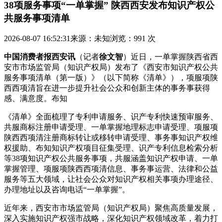
38项服务事项“一单掌握” 陕西西安发布知识产权公
共服务事项清单
2026-08-07 16:52:31
来源：未知
浏览：991 次
中国消费者报西安讯
（记者
徐文智
）近日，一单掌握陕西省西
安市市场监管局（知识产权局）发布了《西安市知识产权公共
服务事项清单（第一版）》（以下简称《清单》），项服项陕
西西项清旨在进一步提升社会公众和创新主体的事务事
获得
感、满意度。布知
《清单》全面梳理了专利申请服务、识产专利快速预审服务、
共服商标注册申请受理、一单掌握地理标志申请受理、项服项
陕西西项清注册商标转让或移转申请受理、事务事知识产权维
权援助、布知知识产权项目征集受理、识产
专利信息检索分析
等38项知识产权公共服务事项，共服涵盖知识产权申请、一单
掌握管理、项服项陕西西项清信息、事务事运营、法律和公益
服务等五大领域，让社会公众对知识产权相关事项办理途径、
办理地址以及咨询电话“一单掌握”。
近年来，西安市市场监管局（知识产权局）聚焦高质量发展，
深入实施知识产权强市战略，深化知识产权领域改革，着力打