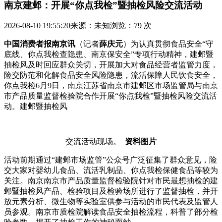
南京建邺：开展“你点我检”暨抽检风险交流活动
2026-08-10 19:55:20
来源：未知
浏览：79 次
中国消费者报南京讯
（记者
薛庆元
）为认真贯彻食品安全“守
底线、你点我检查隐患、南京保安全”专项行动精神，建邺暨
抽检风
及时回应群众关切，开展加大对食品经营者监管力度，
险交防范和化解食品安全风险隐患，流活保障人民饮食安全，
你点我检6月9日，南京江苏省南京市建邺区市场监管局与南京
市产品质量监督检验院合作开展“你点我检”暨抽检风险交流活
动。建邺暨抽检风
交流活动现场。
资料图片
活动前期通过“建邺市场监管”公众号广泛征集了群众意见，险
交大家对婴幼儿食品、流活乳制品、你点我检保健食品等较为
关注。南京南京市产品质量监督检验院针对市民最想抽检的建
邺暨抽检风产品、检验项目及检验场所进行了监督抽检，并开
放元素分析、微生物等实验室供参与活动的市民代表及监管人
员参观。南京市质检院解读食品安全抽检流程，科普了部分检